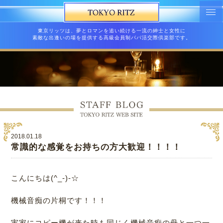
東京リッツは、夢とロマンを追い続ける一流の紳士と女性に
素敵な出逢いの場を提供する高級会員制パパ活交際倶楽部です。
2018.01.18
常識的な感覚をお持ちの方大歓迎！！！！
こんにちは(^_-)-☆
機械音痴の片桐です！！！
実家にコピー機が来た時も同じく機械音痴の母と一つ一