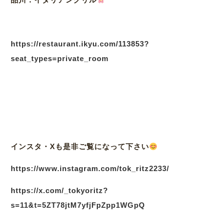
https://restaurant.ikyu.com/113853?
seat_types=private_room
インスタ・Xも是非ご覧になって下さい
https://www.instagram.com/tok_ritz2233/
https://x.com/_tokyoritz?
s=11&t=5ZT78jtM7yfjFpZpp1WGpQ