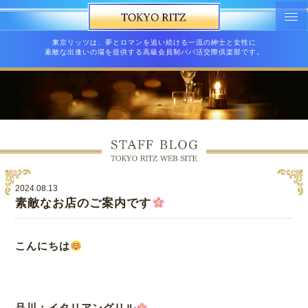
東京リッツは、夢とロマンを追い続ける一流の紳士と女性に
素敵な出逢いの場を提供する高級会員制パパ活交際倶楽部です。
2024.08.13
素敵なお店のご案内です
こんにちは
品川：イタリアングリル