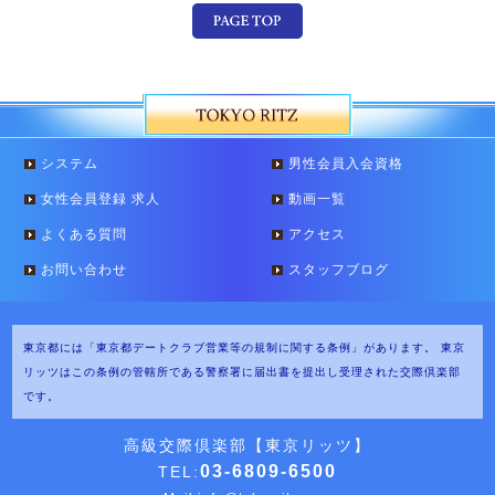
システム
男性会員入会資格
女性会員登録 求人
動画一覧
よくある質問
アクセス
お問い合わせ
スタッフブログ
東京都には「東京都デートクラブ営業等の規制に関する条例」があります。
東京
リッツはこの条例の管轄所である警察署に届出書を提出し受理された交際倶楽部
です。
高級交際倶楽部【東京リッツ】
03-6809-6500
TEL: