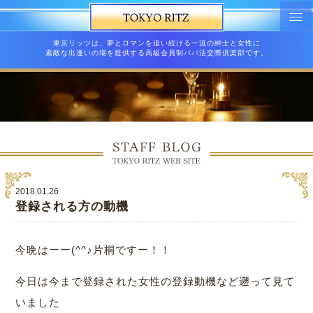
東京リッツは、夢とロマンを追い続ける一流の紳士と女性に
素敵な出逢いの場を提供する高級会員制パパ活交際倶楽部です。
2018.01.26
登録される方の動機
今晩はーー(^^♪片桐ですー！！
今日は今まで登録された女性の登録動機など遡って見て
いました