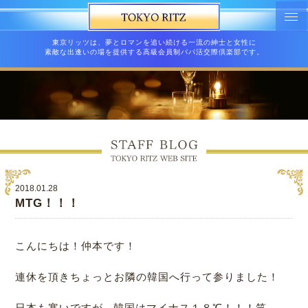
東京リッツは、夢とロマンを追い続ける一流の紳士と女性に
素敵な出逢いの場を提供する高級会員制パパ活交際倶楽部です。
2018.01.28
MTG！！！
こんにちは！仲本です！
連休を頂きちょっとお隣の韓国へ行って参りました！
日本も寒いですが...韓国はマイナス１８℃！！！笑