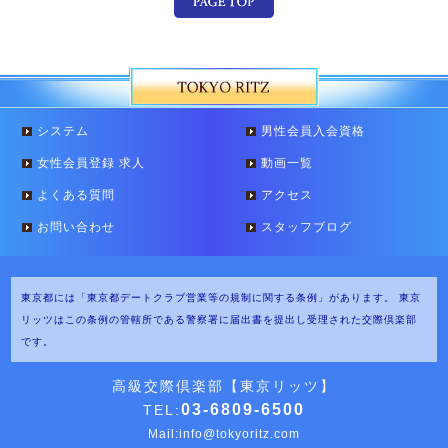
システム
男性会員入会資格
女性会員登録 求人
動画一覧
よくある質問
アクセス
お問い合わせ
スタッフブログ
東京都には「東京都デートクラブ営業等の規制に関する条例」があります。
東京
リッツはこの条例の管轄所である警察署に届出書を提出し受理された交際倶楽部
です。
高級交際倶楽部【東京リッツ】
03-6809-6500
TEL:
Mail:
info@tokyoritz.com