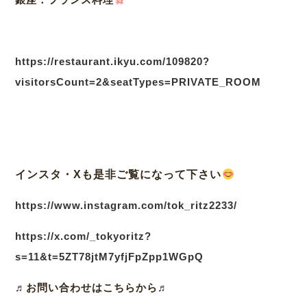
https://restaurant.ikyu.com/109820?
visitorsCount=2&seatTypes=PRIVATE_ROOM
インスタ・Xも是非ご覧になって下さい
https://www.instagram.com/tok_ritz2233/
https://x.com/_tokyoritz?
s=11&t=5ZT78jtM7yfjFpZpp1WGpQ
♬
お問い合わせはこちらから♬