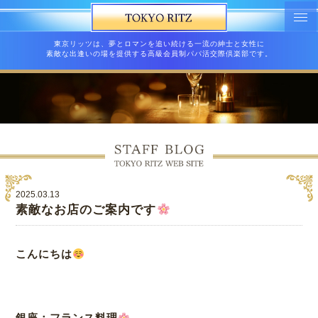
東京リッツは、夢とロマンを追い続ける一流の紳士と女性に
素敵な出逢いの場を提供する高級会員制パパ活交際倶楽部です。
2025.03.13
素敵なお店のご案内です
こんにちは
銀座：フランス料理