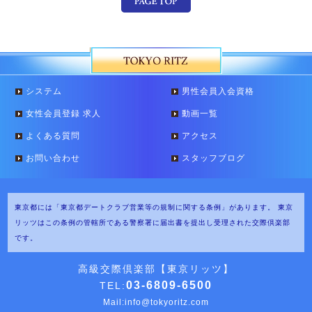
システム
男性会員入会資格
女性会員登録 求人
動画一覧
よくある質問
アクセス
お問い合わせ
スタッフブログ
東京都には「東京都デートクラブ営業等の規制に関する条例」があります。
東京
リッツはこの条例の管轄所である警察署に届出書を提出し受理された交際倶楽部
です。
高級交際倶楽部【東京リッツ】
03-6809-6500
TEL:
Mail:
info@tokyoritz.com