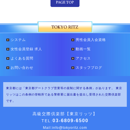
システム
男性会員入会資格
女性会員登録 求人
動画一覧
よくある質問
アクセス
お問い合わせ
スタッフブログ
東京都には「東京都デートクラブ営業等の規制に関する条例」があります。
東京
リッツはこの条例の管轄所である警察署に届出書を提出し受理された交際倶楽部
です。
高級交際倶楽部【東京リッツ】
03-6809-6500
TEL:
Mail:
info@tokyoritz.com