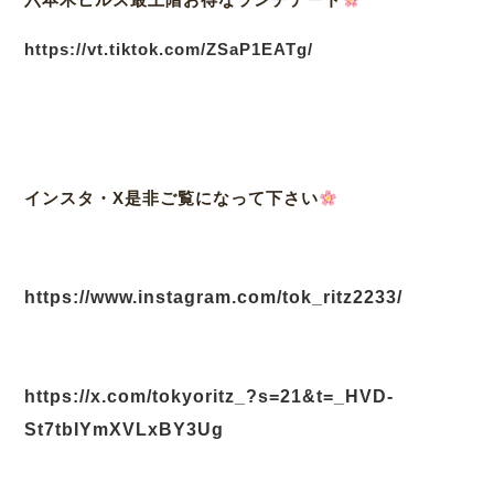
https://vt.tiktok.com/ZSaP1EATg/
インスタ・X是非ご覧になって下さい
https://www.instagram.com/tok_ritz2233/
https://x.com/tokyoritz_?s=21&t=_HVD-
St7tbIYmXVLxBY3Ug