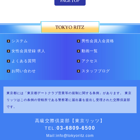
システム
男性会員入会資格
女性会員登録 求人
動画一覧
よくある質問
アクセス
お問い合わせ
スタッフブログ
東京都には「東京都デートクラブ営業等の規制に関する条例」があります。
東京
リッツはこの条例の管轄所である警察署に届出書を提出し受理された交際倶楽部
です。
高級交際倶楽部【東京リッツ】
03-6809-6500
TEL:
Mail:
info@tokyoritz.com