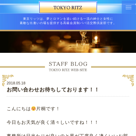
東京リッツは、夢とロマンを追い続ける一流の紳士と女性に
素敵な出逢いの場を提供する高級会員制パパ活交際倶楽部です。
2018.05.18
お問い合わせお待ちしております！！
こんにちは
片桐です！
今日もお天気が良く清々しいですね！！！
事務所は日当たりが良いのと風が丁度良く凄くいいお部