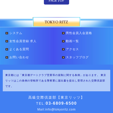
システム
男性会員入会資格
女性会員登録 求人
動画一覧
よくある質問
アクセス
お問い合わせ
スタッフブログ
東京都には「東京都デートクラブ営業等の規制に関する条例」があります。
東京
リッツはこの条例の管轄所である警察署に届出書を提出し受理された交際倶楽部
です。
高級交際倶楽部【東京リッツ】
03-6809-6500
TEL:
Mail:
info@tokyoritz.com