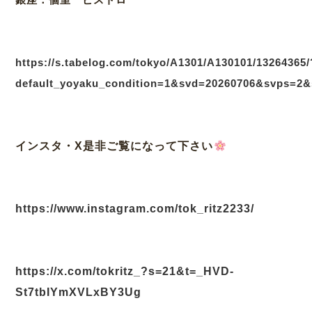
https://s.tabelog.com/tokyo/A1301/A130101/13264365/
default_yoyaku_condition=1&svd=20260706&svps=2&
インスタ・X是非ご覧になって下さい
https://www.instagram.com/tok_ritz2233/
https://x.com/tokritz_?s=21&t=_HVD-
St7tbIYmXVLxBY3Ug