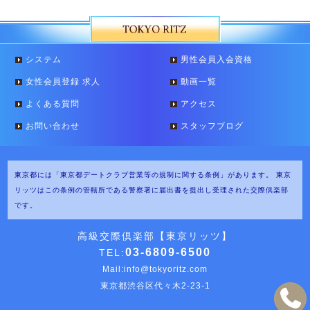
システム
男性会員入会資格
女性会員登録 求人
動画一覧
よくある質問
アクセス
お問い合わせ
スタッフブログ
東京都には「東京都デートクラブ営業等の規制に関する条例」があります。
東京
リッツはこの条例の管轄所である警察署に届出書を提出し受理された交際倶楽部
です。
高級交際倶楽部【東京リッツ】
03-6809-6500
TEL:
Mail:
info@tokyoritz.com
東京都渋谷区代々木2-23-1