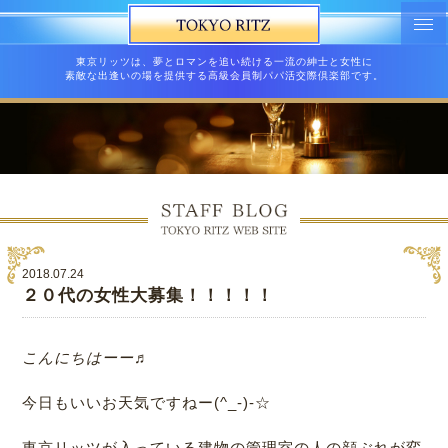
東京リッツは、夢とロマンを追い続ける一流の紳士と女性に
素敵な出逢いの場を提供する高級会員制パパ活交際倶楽部です。
2018.07.24
２０代の女性大募集！！！！！
こ
んにちはーー♬
今日もいいお天気ですねー(^_-)-☆
東京リッツが入っている建物の管理室の人の顔ぶれが変