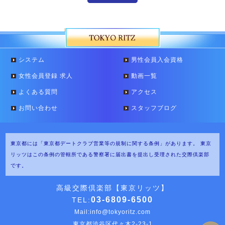
システム
男性会員入会資格
女性会員登録 求人
動画一覧
よくある質問
アクセス
お問い合わせ
スタッフブログ
東京都には「東京都デートクラブ営業等の規制に関する条例」があります。
東京
リッツはこの条例の管轄所である警察署に届出書を提出し受理された交際倶楽部
です。
高級交際倶楽部【東京リッツ】
03-6809-6500
TEL:
Mail:
info@tokyoritz.com
東京都渋谷区代々木2-23-1