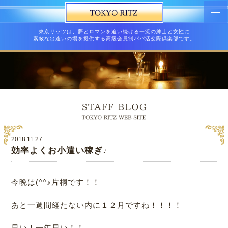
東京リッツは、夢とロマンを追い続ける一流の紳士と女性に
素敵な出逢いの場を提供する高級会員制パパ活交際倶楽部です。
2018.11.27
効率よくお小遣い稼ぎ♪
今晩は(^^♪片桐です！！
あと一週間経たない内に１２月ですね！！！！
早い！一年早い！！