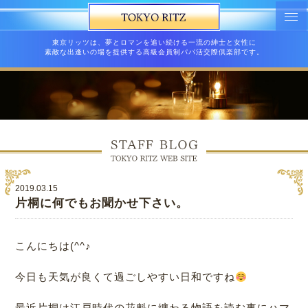
東京リッツは、夢とロマンを追い続ける一流の紳士と女性に
素敵な出逢いの場を提供する高級会員制パパ活交際倶楽部です。
2019.03.15
片桐に何でもお聞かせ下さい。
こんにちは(^^♪
今日も天気が良くて過ごしやすい日和ですね
最近片桐は江戸時代の花魁に纏わる物語を読む事にハマ