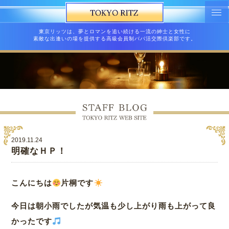
東京リッツは、夢とロマンを追い続ける一流の紳士と女性に
素敵な出逢いの場を提供する高級会員制パパ活交際倶楽部です。
2019.11.24
明確なＨＰ！
こんにちは
片桐です
今日は朝小雨でしたが気温も少し上がり雨も上がって良
かったです