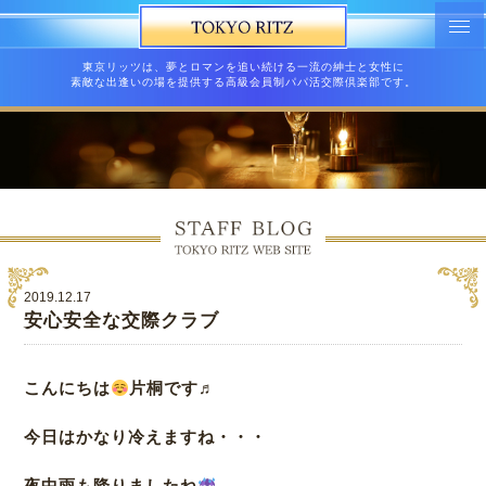
東京リッツは、夢とロマンを追い続ける一流の紳士と女性に
素敵な出逢いの場を提供する高級会員制パパ活交際倶楽部です。
2019.12.17
安心安全な交際クラブ
こんにちは
片桐です♬
今日はかなり冷えますね・・・
夜中雨も降りましたね