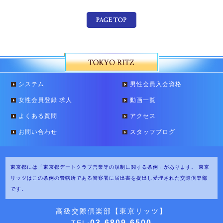
システム
男性会員入会資格
女性会員登録 求人
動画一覧
よくある質問
アクセス
お問い合わせ
スタッフブログ
東京都には「東京都デートクラブ営業等の規制に関する条例」があります。
東京
リッツはこの条例の管轄所である警察署に届出書を提出し受理された交際倶楽部
です。
高級交際倶楽部【東京リッツ】
03-6809-6500