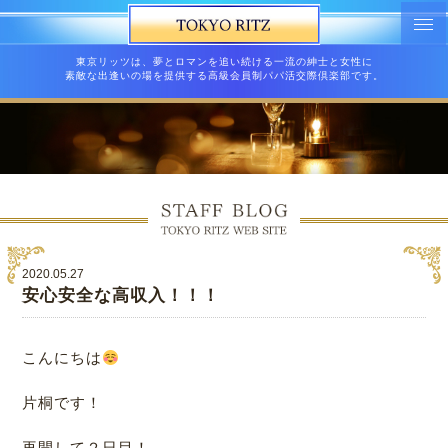
東京リッツは、夢とロマンを追い続ける一流の紳士と女性に
素敵な出逢いの場を提供する高級会員制パパ活交際倶楽部です。
2020.05.27
安心安全な高収入！！！
こんにちは
片桐です！
再開して２日目！