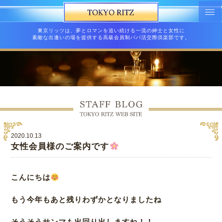
東京リッツは、夢とロマンを追い続ける一流の紳士と女性に
素敵な出逢いの場を提供する高級会員制パパ活交際倶楽部です。
2020.10.13
女性会員様のご案内です
こんにちは
もう今年もあと残りわずかとなりましたね
そうそうサンマも出回り出しますね！！