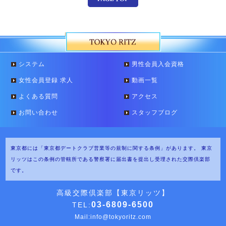
システム
男性会員入会資格
女性会員登録 求人
動画一覧
よくある質問
アクセス
お問い合わせ
スタッフブログ
東京都には「東京都デートクラブ営業等の規制に関する条例」があります。
東京
リッツはこの条例の管轄所である警察署に届出書を提出し受理された交際倶楽部
です。
高級交際倶楽部【東京リッツ】
03-6809-6500
TEL:
Mail:
info@tokyoritz.com