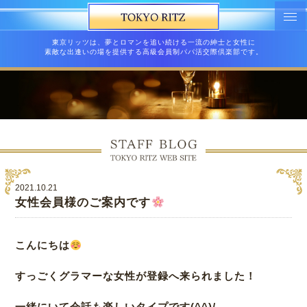
東京リッツは、夢とロマンを追い続ける一流の紳士と女性に
素敵な出逢いの場を提供する高級会員制パパ活交際倶楽部です。
2021.10.21
女性会員様のご案内です
こんにちは
すっごくグラマーな女性が登録へ来られました！
一緒にいて会話も楽しいタイプです(^^)/