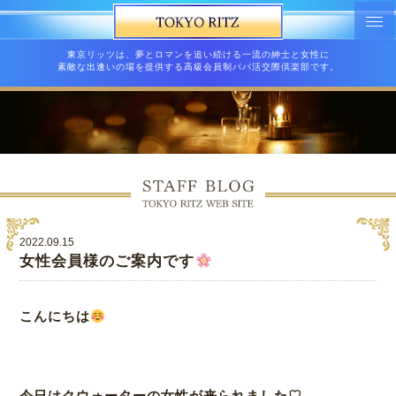
東京リッツは、夢とロマンを追い続ける一流の紳士と女性に
素敵な出逢いの場を提供する高級会員制パパ活交際倶楽部です。
2022.09.15
女性会員様のご案内です
こんにちは
今日はクウォーターの女性が来られました♡