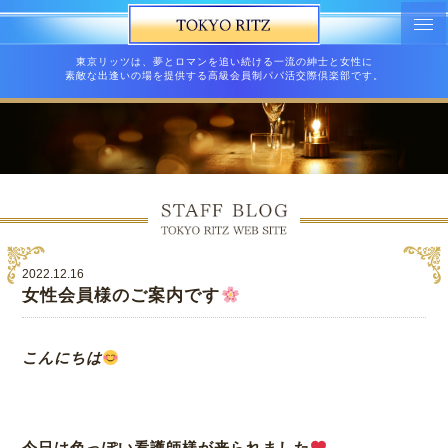
東京リッツは、夢とロマンを追い続ける一流の紳士と女性に
素敵な出逢いの場を提供する高級会員制パパ活交際倶楽部です。
2022.12.16
女性会員様のご案内です
こんにちは
今日は色っぽい看護師様が来られました