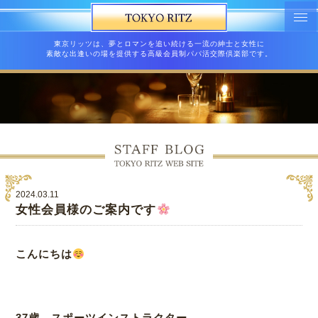
東京リッツは、夢とロマンを追い続ける一流の紳士と女性に
素敵な出逢いの場を提供する高級会員制パパ活交際倶楽部です。
2024.03.11
女性会員様のご案内です
こんにちは
37歳 スポーツインストラクター