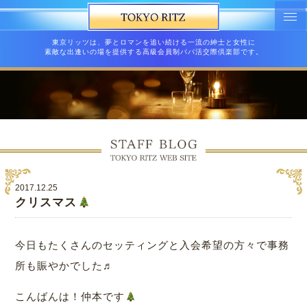
東京リッツは、夢とロマンを追い続ける一流の紳士と女性に
素敵な出逢いの場を提供する高級会員制パパ活交際倶楽部です。
2017.12.25
クリスマス
今日もたくさんのセッティングと入会希望の方々で事務
所も賑やかでした♬
こんばんは！仲本です