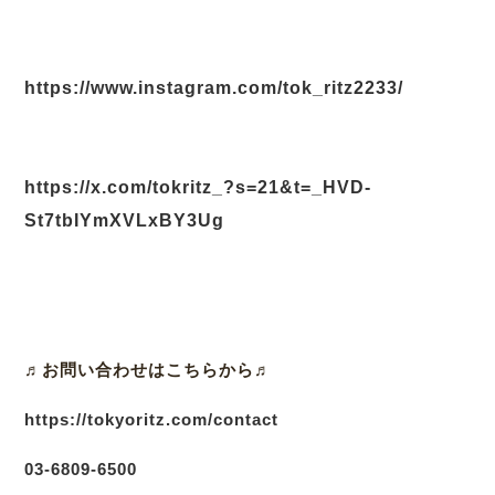
https://www.instagram.com/tok_ritz2233/
https://x.com/tokritz_?s=21&t=_HVD-
St7tbIYmXVLxBY3Ug
♬
お問い合わせはこちらから♬
https://tokyoritz.com/contact
03
-6809-6500