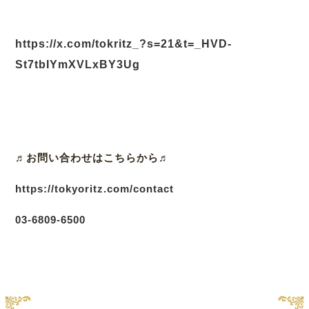
https://x.com/tokritz_?s=21&t=_HVD-
St7tbIYmXVLxBY3Ug
♬
お問い合わせはこちらから♬
https://tokyoritz.com/contact
03
-6809-6500